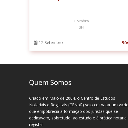
Coimbra
3H
12 Setembro
50
Quem Somos
Criado em Maio de 2004, o Centro de Estudos
Notariais e Registais (CENoR) veio colmatar um vazi
que empobrecia a formação dos juristas que se
dedicavam, sobretudo, ao estudo e à prática notarial
registal.