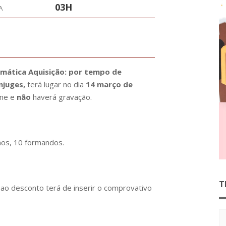
03H
A
emática Aquisição: por tempo de
njuges,
terá lugar no dia
14 março de
ine e
não
haverá gravação.
nos, 10 formandos.
T
ao desconto terá de inserir o comprovativo