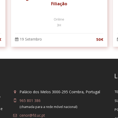
Filiação
Online
3H
€
19 Setembro
50€
L
Palácio dos Melos 3000-295 Coimbra, Portugal
T
o
965 801 386
S
(chamada para a rede móvel nacional)
 e
P
cenor@fd.uc.pt