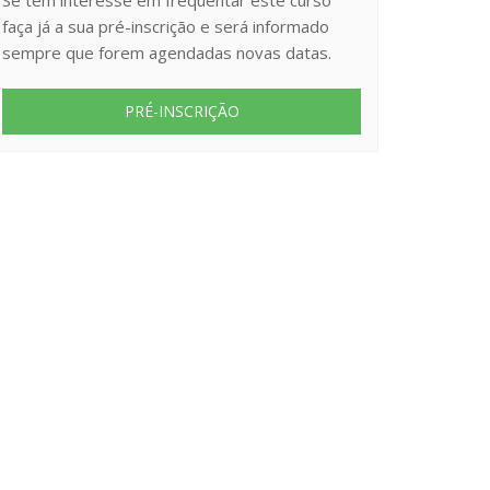
Se tem interesse em frequentar este curso
faça já a sua pré-inscrição e será informado
sempre que forem agendadas novas datas.
PRÉ-INSCRIÇÃO