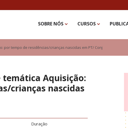
SOBRE NÓS
CURSOS
PUBLIC
ão: por tempo de residências/crianças nascidas em PT/ Conj
e temática Aquisição:
as/crianças nascidas
Duração