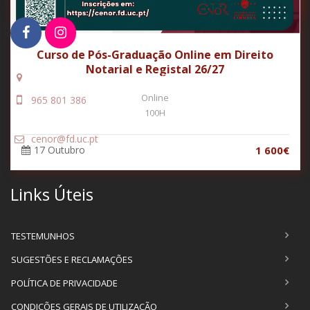
Curso de Pós-Graduação Online em Direito
Notarial e Registal 26/27
Palácio dos Melos 3000-295 Coimbra, Portugal
Online
965 801 386
100H
(chamada para a rede móvel nacional)
cenor@fd.uc.pt
17 Outubro
1 600€
Links Úteis
TESTEMUNHOS
SUGESTÕES E RECLAMAÇÕES
POLÍTICA DE PRIVACIDADE
CONDIÇÕES GERAIS DE UTILIZAÇÃO