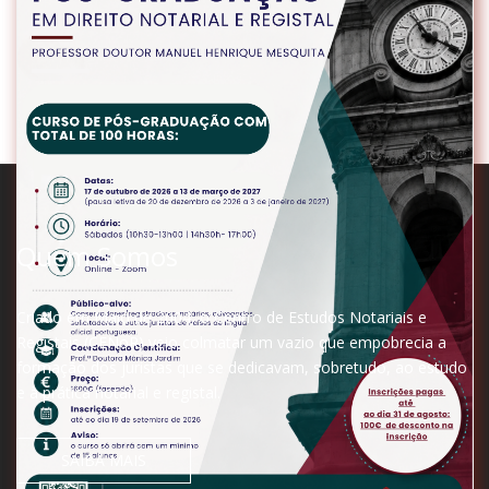
Quem Somos
Criado em Maio de 2004, o Centro de Estudos Notariais e
Registais (CENoR) veio colmatar um vazio que empobrecia a
Registo Civil e o Estabelecimento da Filiação
formação dos juristas que se dedicavam, sobretudo, ao estudo
e à prática notarial e registal.
Online
3H
SAIBA MAIS
19 Setembro
50€